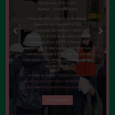
Edition du
20/12/2022
Auteur : Vincent Biard
"Plus de 600 collégiens de Basse-
Navarre ont rencontré des
professionnels du secteur hôtel-café-
restaurant (HCR) et du bâtiment et
travaux publics (BTP). Offrant des
expositions et des visites d’entreprises,
l’opération visait à informer les jeunes
mais aussi à les attirer vers des métiers
qui recrutent."
Article en ligne :
https://www.vie-
economique.com/actualites/hcr-btp-
des-metiers-presentes-aux-jeunes/
Lire l'article