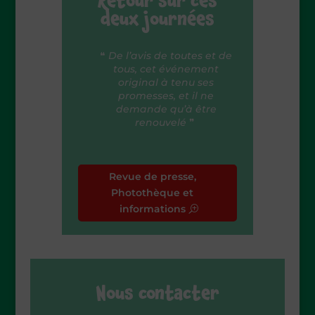
Retour sur ces
deux journées
❝
De l’avis de toutes et de
tous, cet événement
original à tenu ses
promesses, et il ne
demande qu’à être
renouvelé
❞
Revue de presse,
Photothèque et
informations
Nous contacter