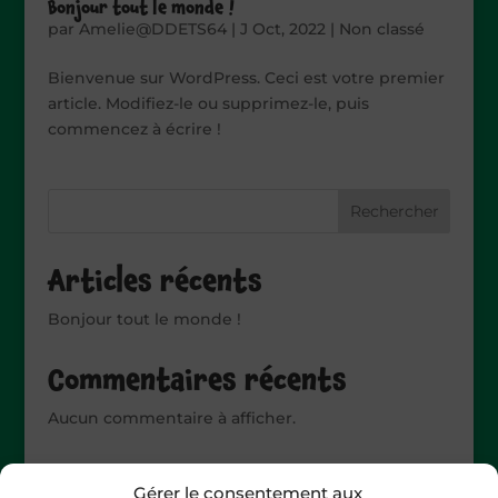
Bonjour tout le monde !
par
Amelie@DDETS64
|
J Oct, 2022
|
Non classé
Bienvenue sur WordPress. Ceci est votre premier
article. Modifiez-le ou supprimez-le, puis
commencez à écrire !
Rechercher
Articles récents
Bonjour tout le monde !
Commentaires récents
Aucun commentaire à afficher.
Gérer le consentement aux